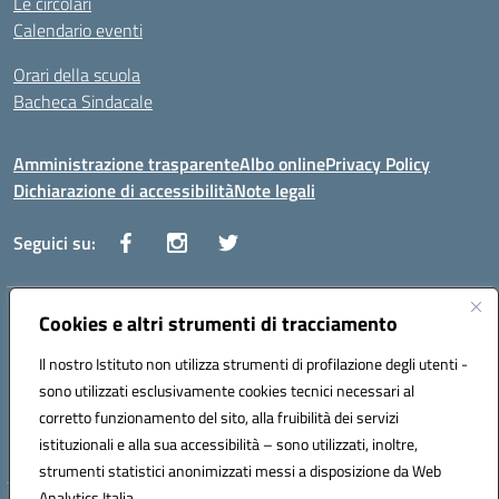
Le circolari
Calendario eventi
Orari della scuola
Bacheca Sindacale
Amministrazione trasparente
Albo online
Privacy Policy
Dichiarazione di accessibilità
Note legali
Seguici su:
Indirizzo:
Cookies e altri strumenti di tracciamento
Via Vaccari n.5 e Via Falcone n.20 - 91025 Marsala
Centralino:
09231928988
Email:
tppm03000q@istruzione.it
Il nostro Istituto non utilizza strumenti di profilazione degli utenti -
Posta elettronica certificata (PEC):
tppm03000q@pec.istruzione.it
sono utilizzati esclusivamente cookies tecnici necessari al
Codice fiscale: 82004490817
corretto funzionamento del sito, alla fruibilità dei servizi
Codice meccanografico:
TPPM03000Q
istituzionali e alla sua accessibilità – sono utilizzati, inoltre,
strumenti statistici anonimizzati messi a disposizione da Web
Analytics Italia.