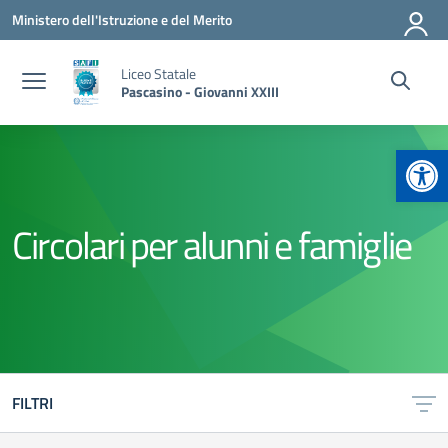
Vai ai contenuti
Vai al menu di navigazione
Vai al footer
Ministero dell'Istruzione e del Merito
Liceo Statale
Pascasino - Giovanni XXIII
Apr
Circolari per alunni e famiglie
FILTRI