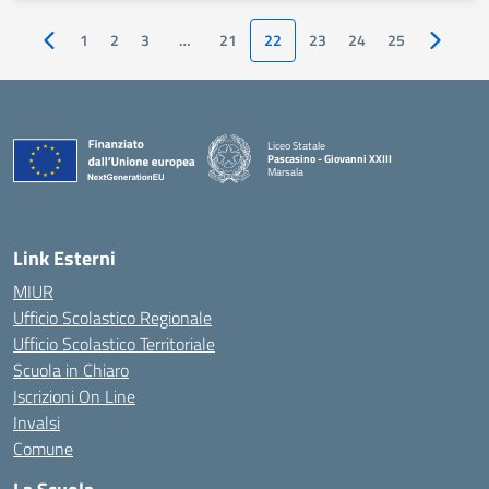
1
2
3
…
21
22
23
24
25
Pagina precedente
Pagina s
Liceo Statale
Pascasino - Giovanni XXIII
Marsala
— Visita la pagina iniziale della scuola
Link Esterni
MIUR
Ufficio Scolastico Regionale
Ufficio Scolastico Territoriale
Scuola in Chiaro
Iscrizioni On Line
Invalsi
Comune