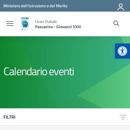
Vai ai contenuti
Vai al menu di navigazione
Vai al footer
Ministero dell'Istruzione e del Merito
Liceo Statale
Pascasino - Giovanni XXIII
Apr
Calendario eventi
FILTRI