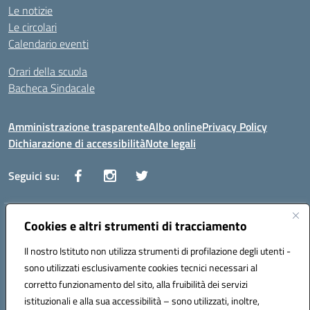
Le notizie
Le circolari
Calendario eventi
Orari della scuola
Bacheca Sindacale
Amministrazione trasparente
Albo online
Privacy Policy
Dichiarazione di accessibilità
Note legali
Seguici su:
Indirizzo:
Cookies e altri strumenti di tracciamento
Via Vaccari n.5 e Via Falcone n.20 - 91025 Marsala
Centralino:
09231928988
Email:
tppm03000q@istruzione.it
Il nostro Istituto non utilizza strumenti di profilazione degli utenti -
Posta elettronica certificata (PEC):
tppm03000q@pec.istruzione.it
sono utilizzati esclusivamente cookies tecnici necessari al
Codice fiscale: 82004490817
corretto funzionamento del sito, alla fruibilità dei servizi
Codice meccanografico:
TPPM03000Q
istituzionali e alla sua accessibilità – sono utilizzati, inoltre,