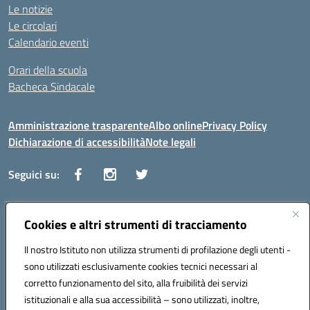
Le notizie
Le circolari
Calendario eventi
Orari della scuola
Bacheca Sindacale
Amministrazione trasparente
Albo online
Privacy Policy
Dichiarazione di accessibilità
Note legali
Seguici su:
Indirizzo:
Cookies e altri strumenti di tracciamento
Via Vaccari n.5 e Via Falcone n.20 - 91025 Marsala
Centralino:
09231928988
Email:
tppm03000q@istruzione.it
Il nostro Istituto non utilizza strumenti di profilazione degli utenti -
Posta elettronica certificata (PEC):
tppm03000q@pec.istruzione.it
sono utilizzati esclusivamente cookies tecnici necessari al
Codice fiscale: 82004490817
corretto funzionamento del sito, alla fruibilità dei servizi
Codice meccanografico:
TPPM03000Q
istituzionali e alla sua accessibilità – sono utilizzati, inoltre,