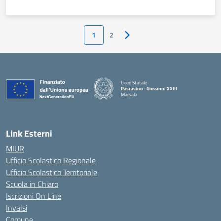
1
2
Pagina successiva
Liceo Statale
Pascasino - Giovanni XXIII
Marsala
— Visita la pagina iniziale della scuola
Link Esterni
MIUR
Ufficio Scolastico Regionale
Ufficio Scolastico Territoriale
Scuola in Chiaro
Iscrizioni On Line
Invalsi
Comune