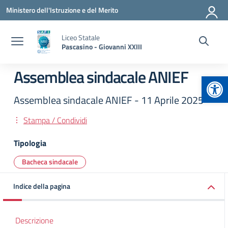
Vai ai contenuti
Vai al menu di navigazione
Vai al footer
Ministero dell'Istruzione e del Merito
Liceo Statale
Pascasino - Giovanni XXIII
Assemblea sindacale ANIEF
Apr
Assemblea sindacale ANIEF - 11 Aprile 2025
Stampa / Condividi
Tipologia
Bacheca sindacale
Indice della pagina
Descrizione