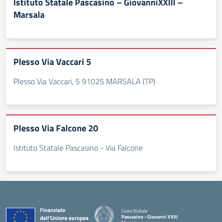
Istituto Statale Pascasino – GiovanniXXIII –
Marsala
Plesso Via Vaccari 5
Plesso Via Vaccari, 5 91025 MARSALA (TP)
Plesso Via Falcone 20
Istituto Statale Pascasino - Via Falcone
Liceo Statale
Pascasino - Giovanni XXIII