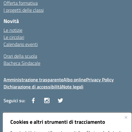
Offerta formativa
I progetti delle classi
Novità
Le notizie
Le circolari
Calendario eventi
Orari della scuola
Bacheca Sindacale
Amministrazione trasparente
Albo online
Privacy Policy
Dichiarazione di accessibilità
Note legali
Seguici su:
Indirizzo:
Cookies e altri strumenti di tracciamento
Via Vaccari n.5 e Via Falcone n.20 - 91025 Marsala
Centralino:
09231928988
Email:
tppm03000q@istruzione.it