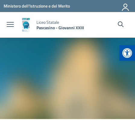
Vai ai contenuti
Vai al menu di navigazione
Vai al footer
Ministero dell'Istruzione e del Merito
Liceo Statale
Pascasino - Giovanni XXIII
Apr