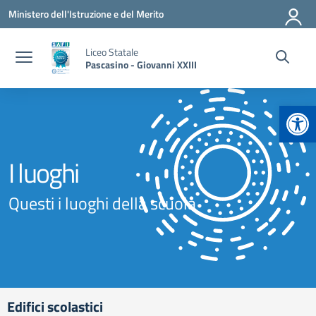
Vai ai contenuti
Vai al menu di navigazione
Vai al footer
Ministero dell'Istruzione e del Merito
Liceo Statale
Pascasino - Giovanni XXIII
Apr
I luoghi
Questi i luoghi della scuola
Edifici scolastici