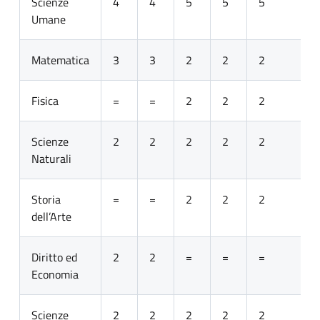
Scienze
4
4
5
5
5
Umane
Matematica
3
3
2
2
2
Fisica
=
=
2
2
2
Scienze
2
2
2
2
2
Naturali
Storia
=
=
2
2
2
dell’Arte
Diritto ed
2
2
=
=
=
Economia
Scienze
2
2
2
2
2