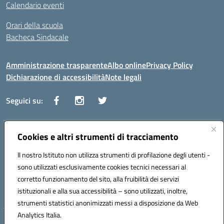
Calendario eventi
Orari della scuola
Bacheca Sindacale
Amministrazione trasparente
Albo online
Privacy Policy
Dichiarazione di accessibilità
Note legali
Seguici su:
Indirizzo:
Cookies e altri strumenti di tracciamento
Via Vaccari n.5 e Via Falcone n.20 - 91025 Marsala
Centralino:
09231928988
Email:
tppm03000q@istruzione.it
Il nostro Istituto non utilizza strumenti di profilazione degli utenti -
Posta elettronica certificata (PEC):
tppm03000q@pec.istruzione.it
sono utilizzati esclusivamente cookies tecnici necessari al
Codice fiscale: 82004490817
corretto funzionamento del sito, alla fruibilità dei servizi
Codice meccanografico:
TPPM03000Q
istituzionali e alla sua accessibilità – sono utilizzati, inoltre,
strumenti statistici anonimizzati messi a disposizione da Web
Analytics Italia.
Hosting & Powered by 3D Solution S.r.l.