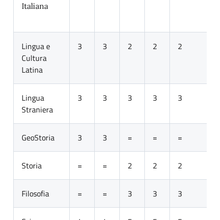
Italiana
Lingua e
3
3
2
2
2
Cultura
Latina
Lingua
3
3
3
3
3
Straniera
GeoStoria
3
3
=
=
=
Storia
=
=
2
2
2
Filosofia
=
=
3
3
3