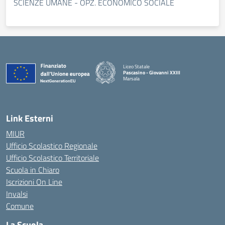
SCIENZE UMANE - OPZ. ECONOMICO SOCIALE
Liceo Statale
Pascasino - Giovanni XXIII
Marsala
— Visita la pagina iniziale della scuola
Link Esterni
MIUR
Ufficio Scolastico Regionale
Ufficio Scolastico Territoriale
Scuola in Chiaro
Iscrizioni On Line
Invalsi
Comune
La Scuola