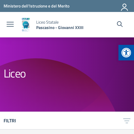
Vai ai contenuti
Vai al menu di navigazione
Vai al footer
Ministero dell'Istruzione e del Merito
Liceo Statale
Pascasino - Giovanni XXIII
Apr
Liceo
FILTRI