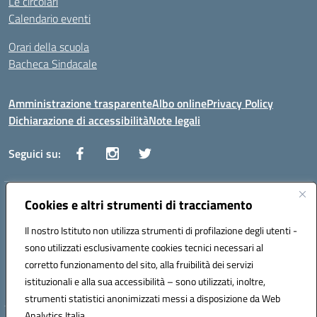
Le circolari
Calendario eventi
Orari della scuola
Bacheca Sindacale
Amministrazione trasparente
Albo online
Privacy Policy
Dichiarazione di accessibilità
Note legali
Seguici su:
Indirizzo:
Cookies e altri strumenti di tracciamento
Via Vaccari n.5 e Via Falcone n.20 - 91025 Marsala
Centralino:
09231928988
Email:
tppm03000q@istruzione.it
Il nostro Istituto non utilizza strumenti di profilazione degli utenti -
Posta elettronica certificata (PEC):
tppm03000q@pec.istruzione.it
sono utilizzati esclusivamente cookies tecnici necessari al
Codice fiscale: 82004490817
corretto funzionamento del sito, alla fruibilità dei servizi
Codice meccanografico:
TPPM03000Q
istituzionali e alla sua accessibilità – sono utilizzati, inoltre,
strumenti statistici anonimizzati messi a disposizione da Web
Analytics Italia.