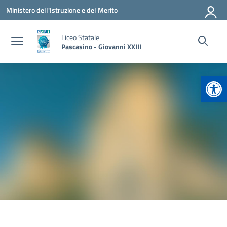
Vai ai contenuti
Vai al menu di navigazione
Vai al footer
Ministero dell'Istruzione e del Merito
Liceo Statale
Pascasino - Giovanni XXIII
Apr