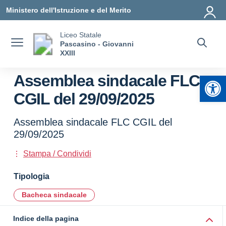
Vai ai contenuti
Vai al menu di navigazione
Vai al footer
Ministero dell'Istruzione e del Merito
Liceo Statale
Pascasino - Giovanni
XXIII
Apr
Assemblea sindacale FLC
CGIL del 29/09/2025
Assemblea sindacale FLC CGIL del
29/09/2025
Stampa / Condividi
Tipologia
Bacheca sindacale
Indice della pagina