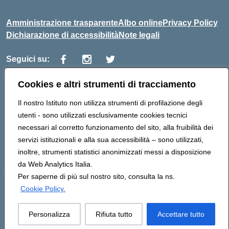
Amministrazione trasparente
Albo online
Privacy Policy
Dichiarazione di accessibilità
Note legali
Seguici su:
Cookies e altri strumenti di tracciamento
Indirizzo:
Via Vaccari n.5 e Via Falcone n.20 - 91025 Marsala
Il nostro Istituto non utilizza strumenti di profilazione degli
Centralino:
09231928988
Email:
tppm03000q@istruzione.it
utenti - sono utilizzati esclusivamente cookies tecnici
Posta elettronica certificata (PEC):
tppm03000q@pec.istruzione.it
necessari al corretto funzionamento del sito, alla fruibilità dei
Codice fiscale: 82004490817
servizi istituzionali e alla sua accessibilità – sono utilizzati,
Codice meccanografico:
TPPM03000Q
inoltre, strumenti statistici anonimizzati messi a disposizione
da Web Analytics Italia.
Per saperne di più sul nostro sito, consulta la ns.
Hosting & Powered by 3D Solution S.r.l.
Cookie Policy.
Concept & Design by Designers Italia
Personalizza
Rifiuta tutto
Accettare tutto