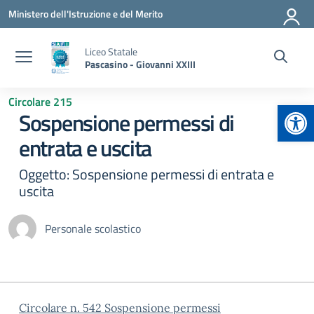
Vai ai contenuti
Vai al menu di navigazione
Vai al footer
Ministero dell'Istruzione e del Merito
Liceo Statale
Pascasino - Giovanni XXIII
Circolare 215
Apr
Sospensione permessi di
entrata e uscita
Oggetto: Sospensione permessi di entrata e
uscita
Personale scolastico
Circolare n. 542 Sospensione permessi