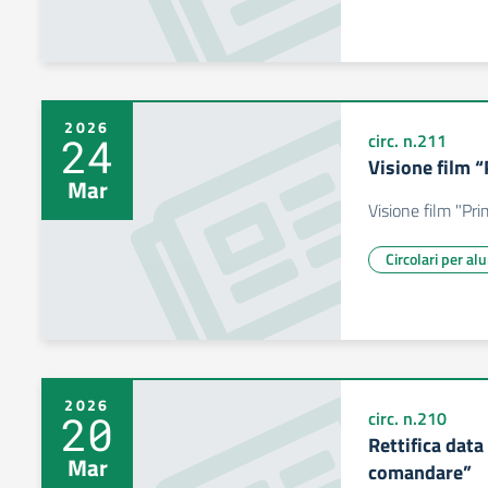
2026
24
circ. n.211
Visione film 
Mar
Visione film "Pr
Circolari per al
2026
20
circ. n.210
Rettifica dat
Mar
comandare”