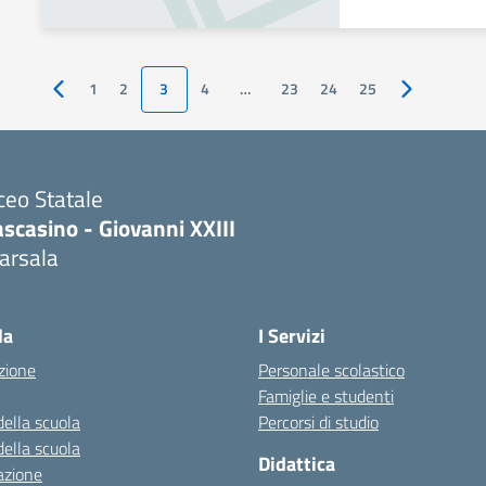
1
2
3
4
…
23
24
25
Pagina precedente
Pagina succ
ceo Statale
scasino - Giovanni XXIII
arsala
Visita la pagina iniziale della scuola
la
I Servizi
zione
Personale scolastico
Famiglie e studenti
della scuola
Percorsi di studio
della scuola
Didattica
azione