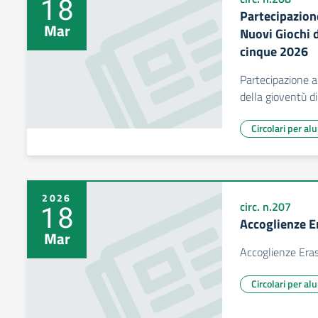
18
Partecipazione
Mar
Nuovi Giochi d
cinque 2026
Partecipazione al
della gioventù d
Circolari per al
2026
18
circ. n.207
Accoglienze 
Mar
Accoglienze Er
Circolari per al