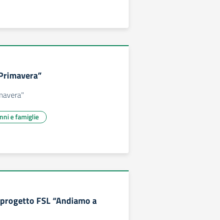
“Primavera”
imavera"
unni e famiglie
a progetto FSL “Andiamo a