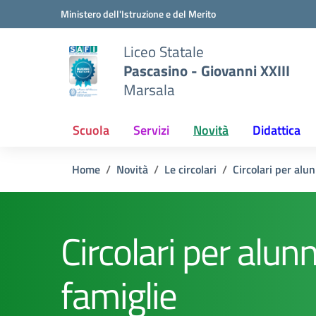
Vai ai contenuti
Vai al menu di navigazione
Vai al footer
Ministero dell'Istruzione e del Merito
Liceo Statale
Pascasino - Giovanni XXIII
Marsala
Scuola
Servizi
Novità
Didattica
Home
Novità
Le circolari
Circolari per alun
Circolari per alunn
famiglie