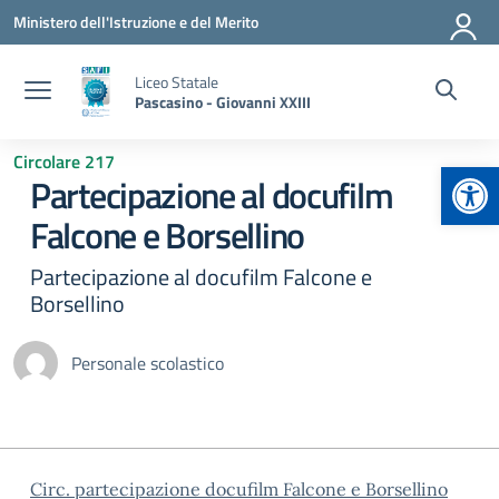
Vai ai contenuti
Vai al menu di navigazione
Vai al footer
Ministero dell'Istruzione e del Merito
Liceo Statale
Pascasino - Giovanni XXIII
Circolare 217
Apr
Partecipazione al docufilm
Falcone e Borsellino
Partecipazione al docufilm Falcone e
Borsellino
Personale scolastico
Circ. partecipazione docufilm Falcone e Borsellino