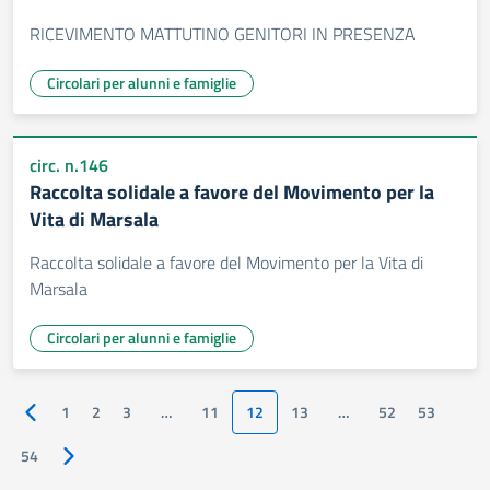
RICEVIMENTO MATTUTINO GENITORI IN PRESENZA
Circolari per alunni e famiglie
circ. n.146
Raccolta solidale a favore del Movimento per la
Vita di Marsala
Raccolta solidale a favore del Movimento per la Vita di
Marsala
Circolari per alunni e famiglie
1
2
3
…
11
12
13
…
52
53
Pagina precedente
54
Pagina successiva