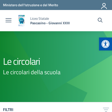
Vai ai contenuti
Vai al menu di navigazione
Vai al footer
Ministero dell'Istruzione e del Merito
Liceo Statale
Pascasino - Giovanni XXIII
Apr
Le circolari
Le circolari della scuola
FILTRI