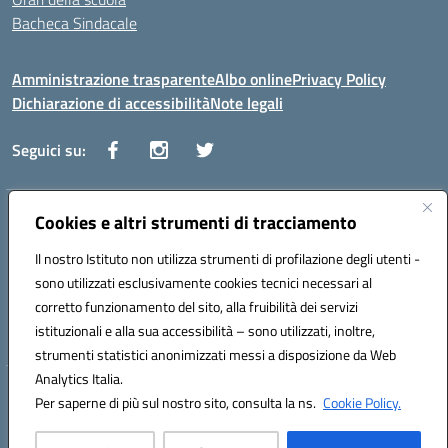
Bacheca Sindacale
Amministrazione trasparente
Albo online
Privacy Policy
Dichiarazione di accessibilità
Note legali
Seguici su:
Indirizzo:
Cookies e altri strumenti di tracciamento
Via Vaccari n.5 e Via Falcone n.20 - 91025 Marsala
Centralino:
09231928988
Email:
tppm03000q@istruzione.it
Il nostro Istituto non utilizza strumenti di profilazione degli utenti -
Posta elettronica certificata (PEC):
tppm03000q@pec.istruzione.it
sono utilizzati esclusivamente cookies tecnici necessari al
Codice fiscale: 82004490817
corretto funzionamento del sito, alla fruibilità dei servizi
Codice meccanografico:
TPPM03000Q
istituzionali e alla sua accessibilità – sono utilizzati, inoltre,
strumenti statistici anonimizzati messi a disposizione da Web
Analytics Italia.
Hosting & Powered by 3D Solution S.r.l.
Per saperne di più sul nostro sito, consulta la ns.
Cookie Policy.
Concept & Design by Designers Italia