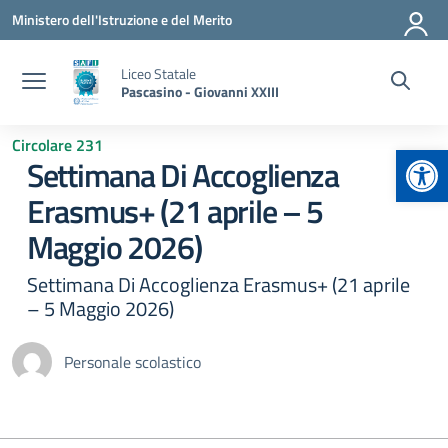
Vai ai contenuti
Vai al menu di navigazione
Vai al footer
Ministero dell'Istruzione e del Merito
Liceo Statale
Pascasino - Giovanni XXIII
Circolare 231
Apr
Settimana Di Accoglienza
Erasmus+ (21 aprile – 5
Maggio 2026)
Settimana Di Accoglienza Erasmus+ (21 aprile
– 5 Maggio 2026)
Personale scolastico