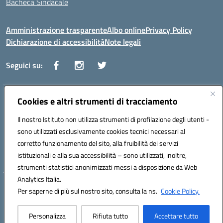
Bacheca Sindacale
Amministrazione trasparente
Albo online
Privacy Policy
Dichiarazione di accessibilità
Note legali
Seguici su:
Indirizzo:
Cookies e altri strumenti di tracciamento
Via Vaccari n.5 e Via Falcone n.20 - 91025 Marsala
Centralino:
09231928988
Email:
tppm03000q@istruzione.it
Il nostro Istituto non utilizza strumenti di profilazione degli utenti -
Posta elettronica certificata (PEC):
tppm03000q@pec.istruzione.it
sono utilizzati esclusivamente cookies tecnici necessari al
Codice fiscale: 82004490817
corretto funzionamento del sito, alla fruibilità dei servizi
Codice meccanografico:
TPPM03000Q
istituzionali e alla sua accessibilità – sono utilizzati, inoltre,
strumenti statistici anonimizzati messi a disposizione da Web
Analytics Italia.
Hosting & Powered by 3D Solution S.r.l.
Per saperne di più sul nostro sito, consulta la ns.
Cookie Policy.
Concept & Design by Designers Italia
Personalizza
Rifiuta tutto
Accettare tutto