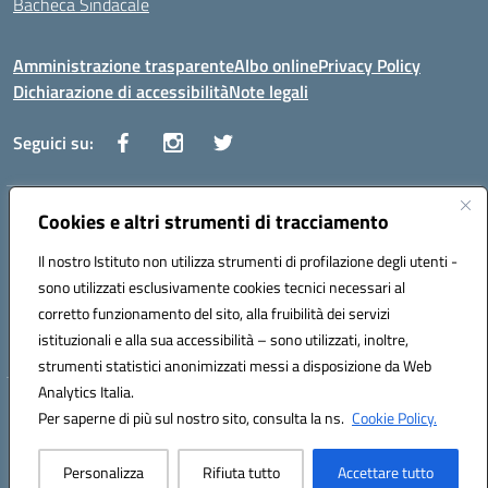
Bacheca Sindacale
Amministrazione trasparente
Albo online
Privacy Policy
Dichiarazione di accessibilità
Note legali
Seguici su:
Indirizzo:
Cookies e altri strumenti di tracciamento
Via Vaccari n.5 e Via Falcone n.20 - 91025 Marsala
Centralino:
09231928988
Email:
tppm03000q@istruzione.it
Il nostro Istituto non utilizza strumenti di profilazione degli utenti -
Posta elettronica certificata (PEC):
tppm03000q@pec.istruzione.it
sono utilizzati esclusivamente cookies tecnici necessari al
Codice fiscale: 82004490817
corretto funzionamento del sito, alla fruibilità dei servizi
Codice meccanografico:
TPPM03000Q
istituzionali e alla sua accessibilità – sono utilizzati, inoltre,
strumenti statistici anonimizzati messi a disposizione da Web
Analytics Italia.
Hosting & Powered by 3D Solution S.r.l.
Per saperne di più sul nostro sito, consulta la ns.
Cookie Policy.
Concept & Design by Designers Italia
Personalizza
Rifiuta tutto
Accettare tutto