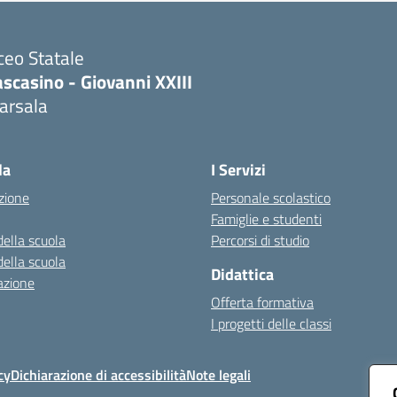
ceo Statale
scasino - Giovanni XXIII
arsala
Visita la pagina iniziale della scuola
la
I Servizi
zione
Personale scolastico
Famiglie e studenti
della scuola
Percorsi di studio
della scuola
Didattica
azione
Offerta formativa
I progetti delle classi
cy
Dichiarazione di accessibilità
Note legali