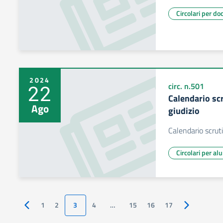
Circolari per do
2024
22
circ. n.501
Calendario sc
Ago
giudizio
Calendario scrut
Circolari per al
1
2
3
4
…
15
16
17
Pagina precedente
Pagina succ