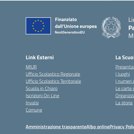
Li
Pa
M
— 
Link Esterni
La Scuo
MIUR
Presenta
Ufficio Scolastico Regionale
I luoghi
Ufficio Scolastico Territoriale
I numeri 
Scuola in Chiaro
Le carte 
Iscrizioni On Line
Organizz
Invalsi
La storia
Comune
Amministrazione trasparente
Albo online
Privacy Poli