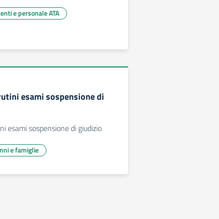
centi e personale ATA
rutini esami sospensione di
ini esami sospensione di giudizio
unni e famiglie
essiva