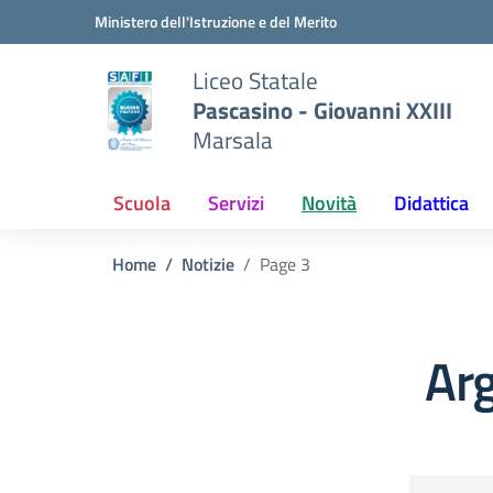
Vai ai contenuti
Vai al menu di navigazione
Vai al footer
Ministero dell'Istruzione e del Merito
Liceo Statale
Pascasino - Giovanni XXIII
Marsala
Scuola
Servizi
Novità
Didattica
Home
Notizie
Page 3
Arg