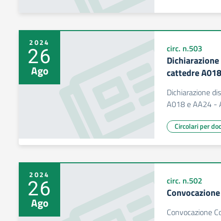
2024
26
circ. n.503
Dichiarazione
Ago
cattedre A01
Dichiarazione di
A018 e AA24 - 
Circolari per do
2024
26
circ. n.502
Convocazione 
Ago
Convocazione Col