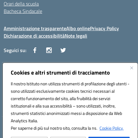
Orari della scuola
Bacheca Sindacale
Amministrazione trasparente
Albo online
Privacy Policy
Dichiarazione di accessibilità
Note legali
Seguici su:
Indirizzo:
Cookies e altri strumenti di tracciamento
Via Vaccari n.5 e Via Falcone n.20 - 91025 Marsala
Centralino:
09231928988
Email:
tppm03000q@istruzione.it
Il nostro Istituto non utilizza strumenti di profilazione degli utenti -
Posta elettronica certificata (PEC):
tppm03000q@pec.istruzione.it
sono utilizzati esclusivamente cookies tecnici necessari al
Codice fiscale: 82004490817
corretto funzionamento del sito, alla fruibilità dei servizi
Codice meccanografico:
TPPM03000Q
istituzionali e alla sua accessibilità – sono utilizzati, inoltre,
strumenti statistici anonimizzati messi a disposizione da Web
Analytics Italia.
Hosting & Powered by 3D Solution S.r.l.
Per saperne di più sul nostro sito, consulta la ns.
Cookie Policy.
Concept & Design by Designers Italia