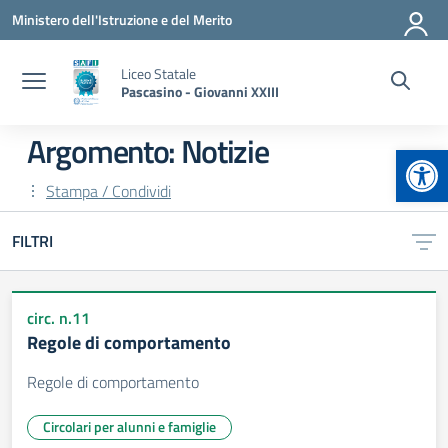
Vai ai contenuti
Vai al menu di navigazione
Vai al footer
Ministero dell'Istruzione e del Merito
Liceo Statale
Pascasino - Giovanni XXIII
Argomento: Notizie
Apr
Stampa / Condividi
FILTRI
circ. n.11
Regole di comportamento
Regole di comportamento
Circolari per alunni e famiglie