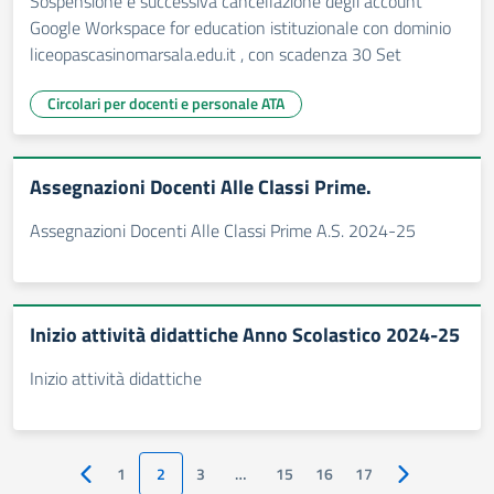
Sospensione e successiva cancellazione degli account
Google Workspace for education istituzionale con dominio
liceopascasinomarsala.edu.it , con scadenza 30 Set
Circolari per docenti e personale ATA
Assegnazioni Docenti Alle Classi Prime.
Assegnazioni Docenti Alle Classi Prime A.S. 2024-25
Inizio attività didattiche Anno Scolastico 2024-25
Inizio attività didattiche
1
2
3
…
15
16
17
Pagina precedente
Pagina succes