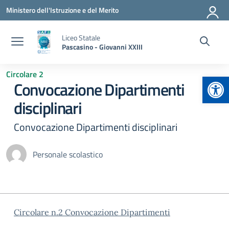
Vai ai contenuti
Vai al menu di navigazione
Vai al footer
Ministero dell'Istruzione e del Merito
Liceo Statale
Pascasino - Giovanni XXIII
Circolare 2
Apr
Convocazione Dipartimenti
disciplinari
Convocazione Dipartimenti disciplinari
Personale scolastico
Circolare n.2 Convocazione Dipartimenti