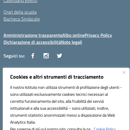
Calendario eventi
Orari della scuola
Bacheca Sindacale
Amministrazione trasparente
Albo online
Privacy Policy
Dichiarazione di accessibilità
Note legali
Seguici su:
Indirizzo:
Cookies e altri strumenti di tracciamento
Via Vaccari n.5 e Via Falcone n.20 - 91025 Marsala
Centralino:
09231928988
Email:
tppm03000q@istruzione.it
Il nostro Istituto non utilizza strumenti di profilazione degli utenti -
Posta elettronica certificata (PEC):
tppm03000q@pec.istruzione.it
sono utilizzati esclusivamente cookies tecnici necessari al
Codice fiscale: 82004490817
corretto funzionamento del sito, alla fruibilità dei servizi
Codice meccanografico:
TPPM03000Q
istituzionali e alla sua accessibilità – sono utilizzati, inoltre,
strumenti statistici anonimizzati messi a disposizione da Web
Analytics Italia.
Hosting & Powered by 3D Solution S.r.l.
Per saperne di più sul nostro sito, consulta la ns.
Cookie Policy.