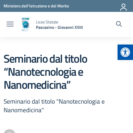
Vai ai contenuti
Vai al menu di navigazione
Vai al footer
Ministero dell'Istruzione e del Merito
Liceo Statale
Pascasino - Giovanni XXIII
Apr
Seminario dal titolo
“Nanotecnologia e
Nanomedicina”
Seminario dal titolo "Nanotecnologia e
Nanomedicina"