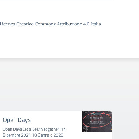
o Licenza Creative Commons Attribuzione 4.0 Italia.
Open Days
Eras
Open DaysLet's Learn Together!!14
Erasmu
Dicembre 2024 18 Gennaio 2025