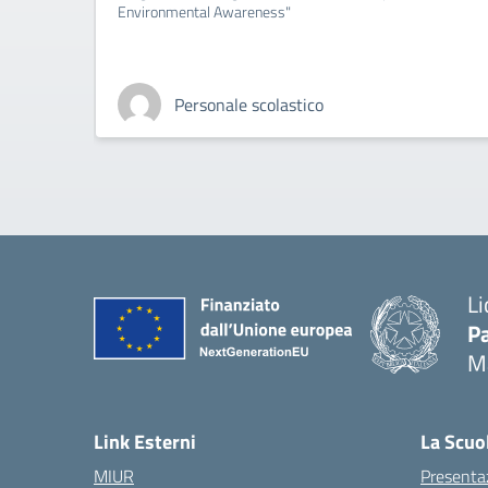
Environmental Awareness"
Personale scolastico
Li
Pa
M
— 
Link Esterni
La Scuo
MIUR
Presenta