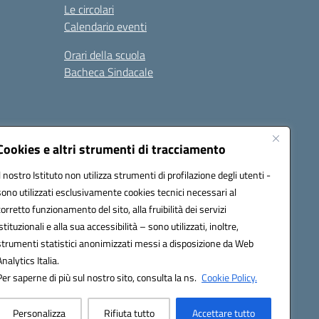
Le circolari
Calendario eventi
Orari della scuola
Bacheca Sindacale
Seguici su:
Cookies e altri strumenti di tracciamento
Il nostro Istituto non utilizza strumenti di profilazione degli utenti -
sono utilizzati esclusivamente cookies tecnici necessari al
03000q@pec.istruzione.it
corretto funzionamento del sito, alla fruibilità dei servizi
istituzionali e alla sua accessibilità – sono utilizzati, inoltre,
strumenti statistici anonimizzati messi a disposizione da Web
Analytics Italia.
Per saperne di più sul nostro sito, consulta la ns.
Cookie Policy.
Personalizza
Rifiuta tutto
Accettare tutto