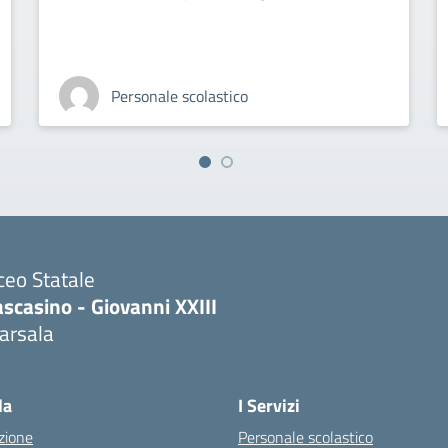
Personale scolastico
ceo Statale
scasino - Giovanni XXIII
arsala
Visita la pagina iniziale della scuola
la
I Servizi
zione
Personale scolastico