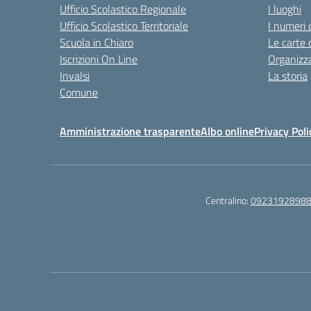
Ufficio Scolastico Regionale
I luoghi
Ufficio Scolastico Territoriale
I numeri 
Scuola in Chiaro
Le carte 
Iscrizioni On Line
Organizz
Invalsi
La storia
Comune
Amministrazione trasparente
Albo online
Privacy Poli
Centralino:
0923192898