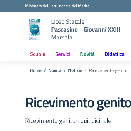
Vai ai contenuti
Vai al menu di navigazione
Vai al footer
Ministero dell'Istruzione e del Merito
Liceo Statale
Pascasino - Giovanni XXIII
Marsala
Scuola
Servizi
Novità
Didattica
Home
Novità
Notizie
Ricevimento genitori
Ricevimento genitor
Ricevimento genitori quindicinale