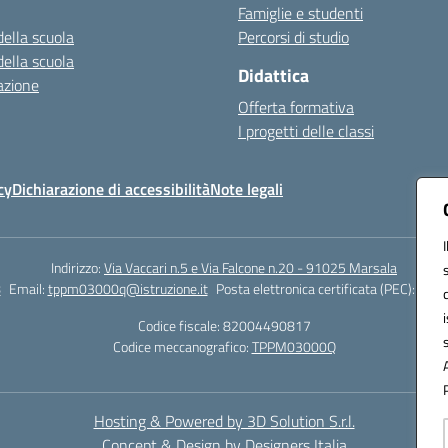
Famiglie e studenti
della scuola
Percorsi di studio
della scuola
Didattica
azione
Offerta formativa
I progetti delle classi
cy
Dichiarazione di accessibilità
Note legali
Indirizzo:
Via Vaccari n.5 e Via Falcone n.20 - 91025 Marsala
8
Email:
tppm03000q@istruzione.it
Posta elettronica certificata (PEC):
tppm
Codice fiscale: 82004490817
Codice meccanografico:
TPPM03000Q
Hosting & Powered by 3D Solution S.r.l.
Concept & Design by Designers Italia