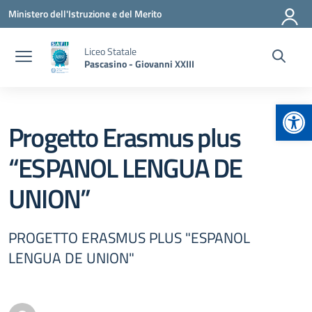
Vai ai contenuti
Vai al menu di navigazione
Vai al footer
Ministero dell'Istruzione e del Merito
Liceo Statale
Pascasino - Giovanni XXIII
Apr
Progetto Erasmus plus
“ESPANOL LENGUA DE
UNION”
PROGETTO ERASMUS PLUS "ESPANOL
LENGUA DE UNION"