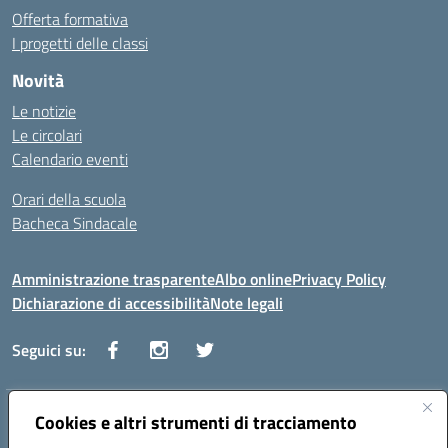
Offerta formativa
I progetti delle classi
Novità
Le notizie
Le circolari
Calendario eventi
Orari della scuola
Bacheca Sindacale
Amministrazione trasparente
Albo online
Privacy Policy
Dichiarazione di accessibilità
Note legali
Seguici su:
Indirizzo:
Cookies e altri strumenti di tracciamento
Via Vaccari n.5 e Via Falcone n.20 - 91025 Marsala
Centralino:
09231928988
Email:
tppm03000q@istruzione.it