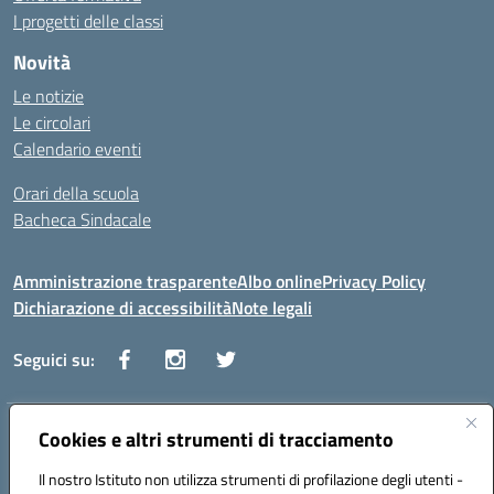
I progetti delle classi
Novità
Le notizie
Le circolari
Calendario eventi
Orari della scuola
Bacheca Sindacale
Amministrazione trasparente
Albo online
Privacy Policy
Dichiarazione di accessibilità
Note legali
Seguici su:
Indirizzo:
Cookies e altri strumenti di tracciamento
Via Vaccari n.5 e Via Falcone n.20 - 91025 Marsala
Centralino:
09231928988
Email:
tppm03000q@istruzione.it
Il nostro Istituto non utilizza strumenti di profilazione degli utenti -
Posta elettronica certificata (PEC):
tppm03000q@pec.istruzione.it