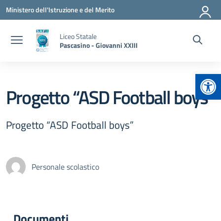
Vai ai contenuti
Vai al menu di navigazione
Vai al footer
Ministero dell'Istruzione e del Merito
Liceo Statale
Pascasino - Giovanni XXIII
Apr
Progetto “ASD Football boys”
Progetto “ASD Football boys”
Personale scolastico
Documenti