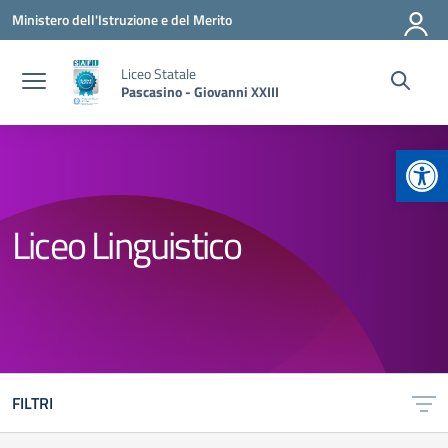
Vai ai contenuti
Vai al menu di navigazione
Vai al footer
Ministero dell'Istruzione e del Merito
Liceo Statale
Pascasino - Giovanni XXIII
Apr
Liceo Linguistico
FILTRI