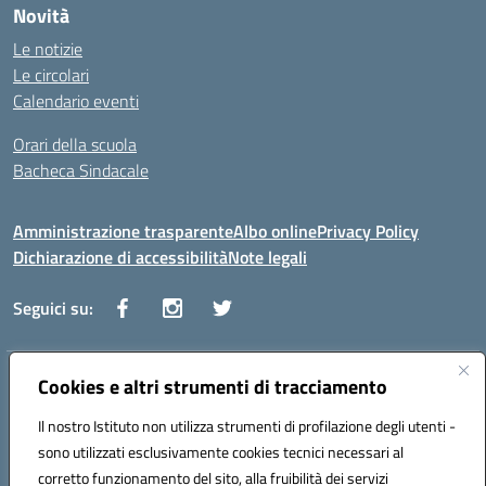
Novità
Le notizie
Le circolari
Calendario eventi
Orari della scuola
Bacheca Sindacale
Amministrazione trasparente
Albo online
Privacy Policy
Dichiarazione di accessibilità
Note legali
Seguici su:
Indirizzo:
Cookies e altri strumenti di tracciamento
Via Vaccari n.5 e Via Falcone n.20 - 91025 Marsala
Centralino:
09231928988
Email:
tppm03000q@istruzione.it
Il nostro Istituto non utilizza strumenti di profilazione degli utenti -
Posta elettronica certificata (PEC):
tppm03000q@pec.istruzione.it
sono utilizzati esclusivamente cookies tecnici necessari al
Codice fiscale: 82004490817
corretto funzionamento del sito, alla fruibilità dei servizi