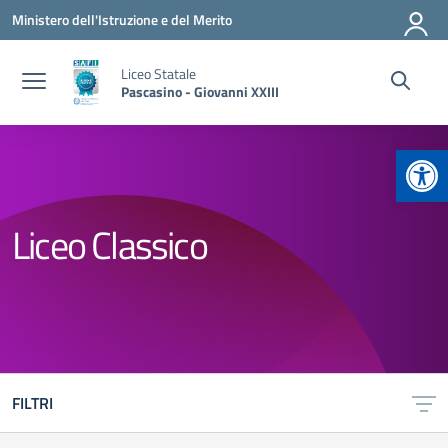
Vai ai contenuti
Vai al menu di navigazione
Vai al footer
Ministero dell'Istruzione e del Merito
Liceo Statale
Pascasino - Giovanni XXIII
Apr
Liceo Classico
FILTRI