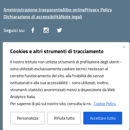
Amministrazione trasparente
Albo online
Privacy Policy
Dichiarazione di accessibilità
Note legali
Seguici su:
Indirizzo:
Cookies e altri strumenti di tracciamento
Via Vaccari n.5 e Via Falcone n.20 - 91025 Marsala
Centralino:
09231928988
Email:
tppm03000q@istruzione.it
Il nostro Istituto non utilizza strumenti di profilazione degli utenti -
Posta elettronica certificata (PEC):
tppm03000q@pec.istruzione.it
sono utilizzati esclusivamente cookies tecnici necessari al
Codice fiscale: 82004490817
corretto funzionamento del sito, alla fruibilità dei servizi
Codice meccanografico:
TPPM03000Q
istituzionali e alla sua accessibilità – sono utilizzati, inoltre,
strumenti statistici anonimizzati messi a disposizione da Web
Analytics Italia.
Hosting & Powered by 3D Solution S.r.l.
Per saperne di più sul nostro sito, consulta la ns.
Cookie Policy.
Concept & Design by Designers Italia
Personalizza
Rifiuta tutto
Accettare tutto