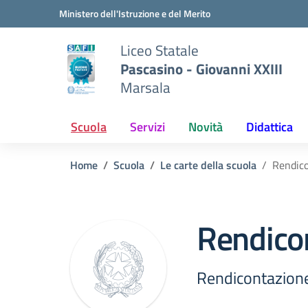
Vai ai contenuti
Vai al menu di navigazione
Vai al footer
Ministero dell'Istruzione e del Merito
Liceo Statale
Pascasino - Giovanni XXIII
Marsala
Scuola
Servizi
Novità
Didattica
Home
Scuola
Le carte della scuola
Rendico
Rendicon
Rendicontazione