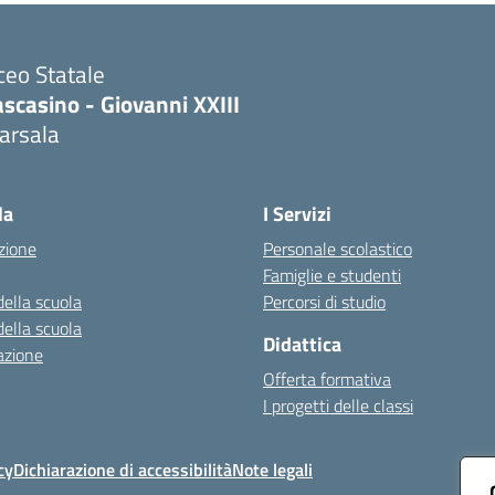
ceo Statale
scasino - Giovanni XXIII
arsala
Visita la pagina iniziale della scuola
la
I Servizi
zione
Personale scolastico
Famiglie e studenti
della scuola
Percorsi di studio
della scuola
Didattica
azione
Offerta formativa
I progetti delle classi
cy
Dichiarazione di accessibilità
Note legali