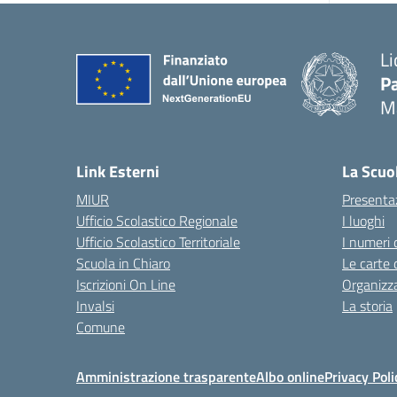
Li
Pa
M
— 
Link Esterni
La Scuo
MIUR
Presenta
Ufficio Scolastico Regionale
I luoghi
Ufficio Scolastico Territoriale
I numeri 
Scuola in Chiaro
Le carte 
Iscrizioni On Line
Organizz
Invalsi
La storia
Comune
Amministrazione trasparente
Albo online
Privacy Poli