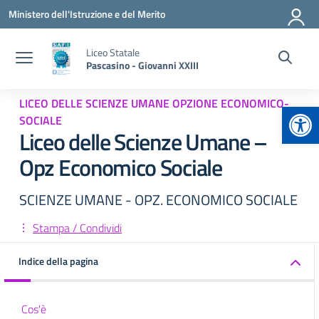
Vai ai contenuti
Vai al menu di navigazione
Vai al footer
Ministero dell'Istruzione e del Merito
Liceo Statale
Pascasino - Giovanni XXIII
LICEO DELLE SCIENZE UMANE OPZIONE ECONOMICO-
Apr
SOCIALE
Liceo delle Scienze Umane –
Opz Economico Sociale
SCIENZE UMANE - OPZ. ECONOMICO SOCIALE
Stampa / Condividi
Indice della pagina
Cos'è