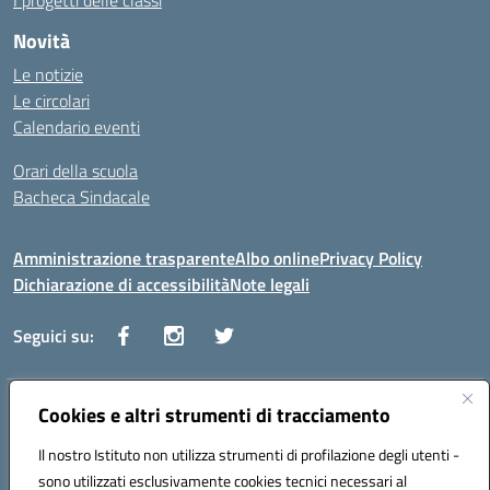
I progetti delle classi
Novità
Le notizie
Le circolari
Calendario eventi
Orari della scuola
Bacheca Sindacale
Amministrazione trasparente
Albo online
Privacy Policy
Dichiarazione di accessibilità
Note legali
Seguici su:
Indirizzo:
Cookies e altri strumenti di tracciamento
Via Vaccari n.5 e Via Falcone n.20 - 91025 Marsala
Centralino:
09231928988
Email:
tppm03000q@istruzione.it
Il nostro Istituto non utilizza strumenti di profilazione degli utenti -
Posta elettronica certificata (PEC):
tppm03000q@pec.istruzione.it
sono utilizzati esclusivamente cookies tecnici necessari al