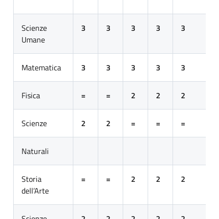
Scienze
3
3
3
3
3
Umane
Matematica
3
3
3
3
3
Fisica
=
=
2
2
2
Scienze
2
2
=
=
=
Naturali
Storia
=
=
2
2
2
dell’Arte
Scienze
2
2
2
2
2