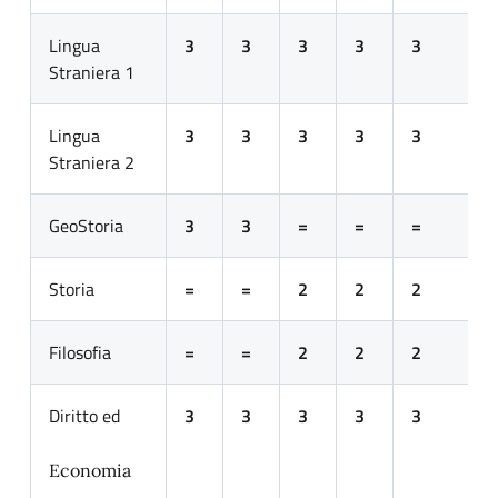
Lingua
3
3
3
3
3
Straniera 1
Lingua
3
3
3
3
3
Straniera 2
GeoStoria
3
3
=
=
=
Storia
=
=
2
2
2
Filosofia
=
=
2
2
2
Diritto ed
3
3
3
3
3
Economia