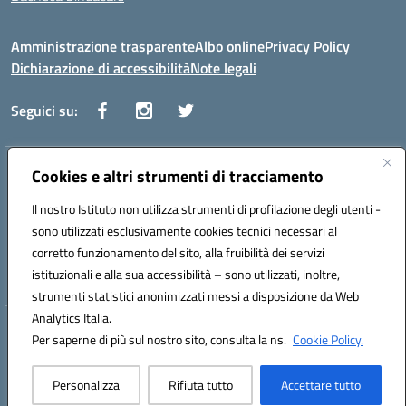
Amministrazione trasparente
Albo online
Privacy Policy
Dichiarazione di accessibilità
Note legali
Seguici su:
Indirizzo:
Cookies e altri strumenti di tracciamento
Via Vaccari n.5 e Via Falcone n.20 - 91025 Marsala
Centralino:
09231928988
Email:
tppm03000q@istruzione.it
Il nostro Istituto non utilizza strumenti di profilazione degli utenti -
Posta elettronica certificata (PEC):
tppm03000q@pec.istruzione.it
sono utilizzati esclusivamente cookies tecnici necessari al
Codice fiscale: 82004490817
corretto funzionamento del sito, alla fruibilità dei servizi
Codice meccanografico:
TPPM03000Q
istituzionali e alla sua accessibilità – sono utilizzati, inoltre,
strumenti statistici anonimizzati messi a disposizione da Web
Analytics Italia.
Hosting & Powered by 3D Solution S.r.l.
Per saperne di più sul nostro sito, consulta la ns.
Cookie Policy.
Concept & Design by Designers Italia
Personalizza
Rifiuta tutto
Accettare tutto