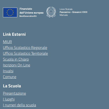
Liceo Statale
Pascasino - Giovanni XXIII
Marsala
— Visita la pagina iniziale della scuola
Link Esterni
MIUR
Ufficio Scolastico Regionale
Ufficio Scolastico Territoriale
Scuola in Chiaro
Iscrizioni On Line
Invalsi
Comune
La Scuola
Presentazione
I luoghi
I numeri della scuola