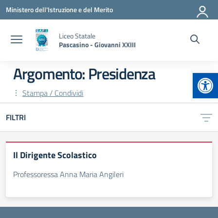
Vai ai contenuti
Vai al menu di navigazione
Vai al footer
Ministero dell'Istruzione e del Merito
Liceo Statale
Pascasino - Giovanni XXIII
Argomento: Presidenza
Apr
Stampa / Condividi
FILTRI
Il Dirigente Scolastico
Professoressa Anna Maria Angileri