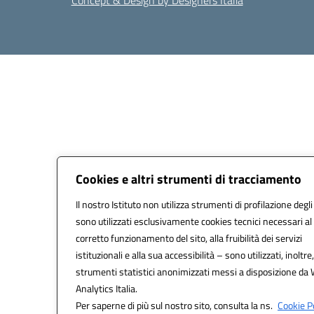
Concept & Design by Designers Italia
Cookies e altri strumenti di tracciamento
Il nostro Istituto non utilizza strumenti di profilazione degli
sono utilizzati esclusivamente cookies tecnici necessari al
corretto funzionamento del sito, alla fruibilità dei servizi
istituzionali e alla sua accessibilità – sono utilizzati, inoltre,
strumenti statistici anonimizzati messi a disposizione da
Analytics Italia.
Per saperne di più sul nostro sito, consulta la ns.
Cookie Po