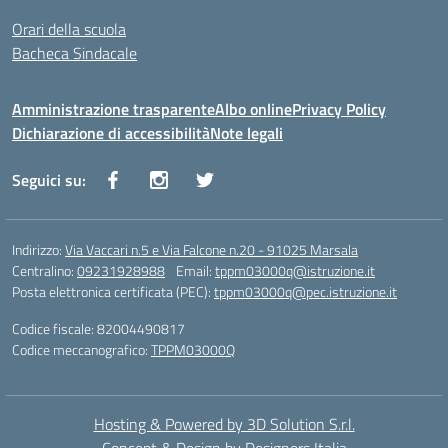
Orari della scuola
Bacheca Sindacale
Amministrazione trasparente
Albo online
Privacy Policy
Dichiarazione di accessibilità
Note legali
Seguici su:
Indirizzo:
Via Vaccari n.5 e Via Falcone n.20 - 91025 Marsala
Centralino:
09231928988
Email:
tppm03000q@istruzione.it
Posta elettronica certificata (PEC):
tppm03000q@pec.istruzione.it
Codice fiscale: 82004490817
Codice meccanografico:
TPPM03000Q
Hosting & Powered by 3D Solution S.r.l.