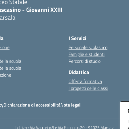
ceo Statale
scasino - Giovanni XXIII
arsala
Visita la pagina iniziale della scuola
la
I Servizi
zione
Personale scolastico
Famiglie e studenti
della scuola
Percorsi di studio
della scuola
Didattica
azione
Offerta formativa
I progetti delle classi
cy
Dichiarazione di accessibilità
Note legali
Indirizzo:
Via Vaccari n.5 e Via Falcone n.20 - 91025 Marsala