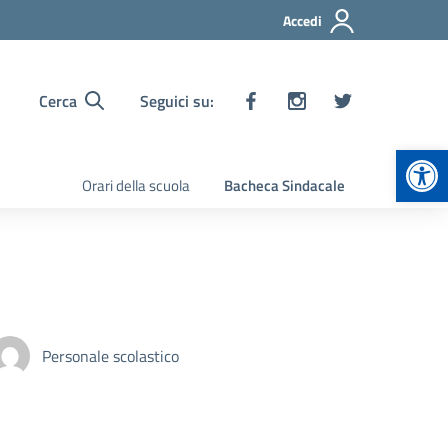
Accedi
Cerca
Seguici su:
Apr
Orari della scuola
Bacheca Sindacale
Personale scolastico