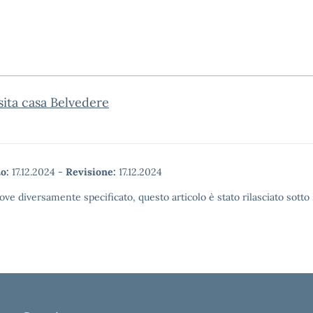
isita casa Belvedere
o:
17.12.2024
-
Revisione:
17.12.2024
ove diversamente specificato, questo articolo è stato rilasciato sott