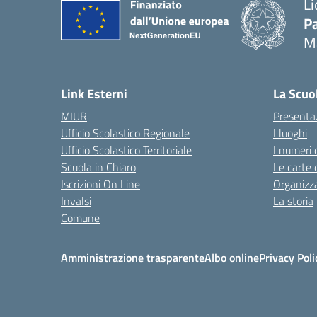
Li
Pa
M
— 
Link Esterni
La Scuo
MIUR
Presenta
Ufficio Scolastico Regionale
I luoghi
Ufficio Scolastico Territoriale
I numeri 
Scuola in Chiaro
Le carte 
Iscrizioni On Line
Organizz
Invalsi
La storia
Comune
Amministrazione trasparente
Albo online
Privacy Poli