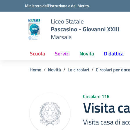
Vai ai contenuti
Vai al menu di navigazione
Vai al footer
Ministero dell'Istruzione e del Merito
Liceo Statale
Pascasino - Giovanni XXIII
Marsala
Scuola
Servizi
Novità
Didattica
Home
Novità
Le circolari
Circolari per doc
Circolare 116
Visita c
Visita casa di a