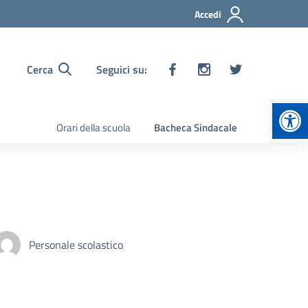
Accedi
Cerca
Seguici su:
Apr
Orari della scuola
Bacheca Sindacale
Personale scolastico