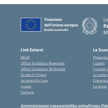
Li
Pa
M
— 
Link Esterni
La Scuo
MIUR
Presenta
Ufficio Scolastico Regionale
I luoghi
Ufficio Scolastico Territoriale
I numeri 
Scuola in Chiaro
Le carte 
Iscrizioni On Line
Organizz
Invalsi
La storia
Comune
Amministrazione trasparente
Albo online
Privacy Poli