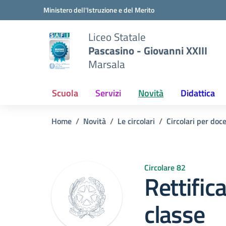
Vai ai contenuti
Vai al menu di navigazione
Vai al footer
Ministero dell'Istruzione e del Merito
Liceo Statale
Pascasino - Giovanni XXIII
Marsala
Scuola
Servizi
Novità
Didattica
Home
Novità
Le circolari
Circolari per doc
Circolare 82
Rettifica
classe