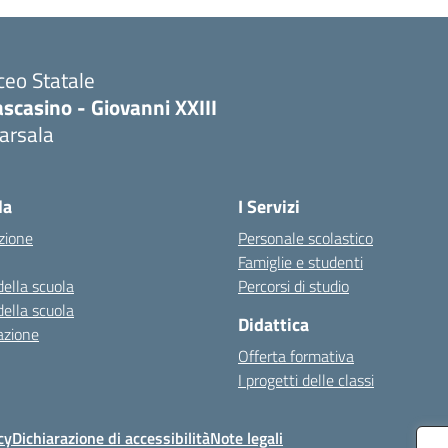
ceo Statale
scasino - Giovanni XXIII
arsala
Visita la pagina iniziale della scuola
la
I Servizi
zione
Personale scolastico
Famiglie e studenti
della scuola
Percorsi di studio
della scuola
Didattica
azione
Offerta formativa
I progetti delle classi
cy
Dichiarazione di accessibilità
Note legali