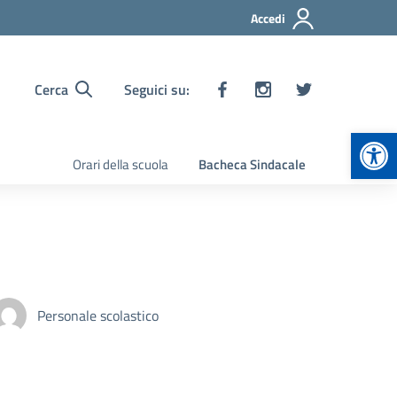
Accedi
Cerca
Seguici su:
Apr
Orari della scuola
Bacheca Sindacale
Personale scolastico