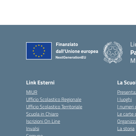
Li
Pa
M
— 
Link Esterni
La Scuo
MIUR
Presenta
Ufficio Scolastico Regionale
I luoghi
Ufficio Scolastico Territoriale
I numeri 
Scuola in Chiaro
Le carte 
Iscrizioni On Line
Organizz
Invalsi
La storia
Comune