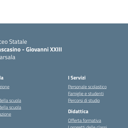
ceo Statale
scasino - Giovanni XXIII
arsala
Visita la pagina iniziale della scuola
la
I Servizi
zione
Personale scolastico
Famiglie e studenti
della scuola
Percorsi di studio
della scuola
Didattica
azione
Offerta formativa
I progetti delle classi