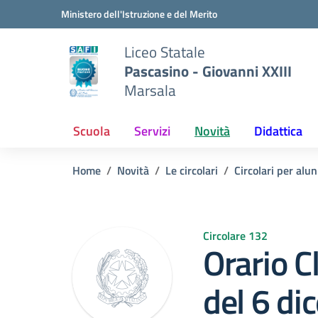
Vai ai contenuti
Vai al menu di navigazione
Vai al footer
Ministero dell'Istruzione e del Merito
Liceo Statale
Pascasino - Giovanni XXIII
Marsala
Scuola
Servizi
Novità
Didattica
Home
Novità
Le circolari
Circolari per alun
Circolare 132
Orario C
del 6 di