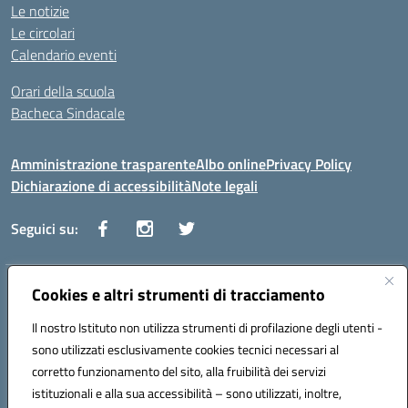
Le notizie
Le circolari
Calendario eventi
Orari della scuola
Bacheca Sindacale
Amministrazione trasparente
Albo online
Privacy Policy
Dichiarazione di accessibilità
Note legali
Seguici su:
Indirizzo:
Cookies e altri strumenti di tracciamento
Via Vaccari n.5 e Via Falcone n.20 - 91025 Marsala
Centralino:
09231928988
Email:
tppm03000q@istruzione.it
Il nostro Istituto non utilizza strumenti di profilazione degli utenti -
Posta elettronica certificata (PEC):
tppm03000q@pec.istruzione.it
sono utilizzati esclusivamente cookies tecnici necessari al
Codice fiscale: 82004490817
corretto funzionamento del sito, alla fruibilità dei servizi
Codice meccanografico:
TPPM03000Q
istituzionali e alla sua accessibilità – sono utilizzati, inoltre,