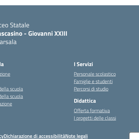
ceo Statale
scasino - Giovanni XXIII
arsala
Visita la pagina iniziale della scuola
la
I Servizi
zione
Personale scolastico
Famiglie e studenti
della scuola
Percorsi di studio
della scuola
Didattica
azione
Offerta formativa
I progetti delle classi
cy
Dichiarazione di accessibilità
Note legali