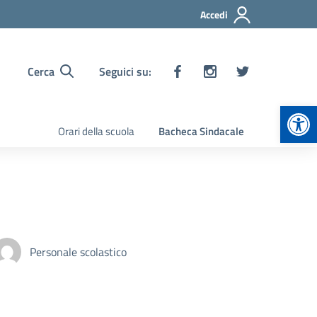
Accedi
Cerca
Seguici su:
Apr
Orari della scuola
Bacheca Sindacale
Personale scolastico