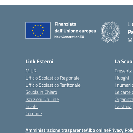
Li
Pa
M
— 
Link Esterni
La Scuo
MIUR
Presenta
Ufficio Scolastico Regionale
I luoghi
Ufficio Scolastico Territoriale
I numeri 
Scuola in Chiaro
Le carte 
Iscrizioni On Line
Organizz
Invalsi
La storia
Comune
Amministrazione trasparente
Albo online
Privacy Poli