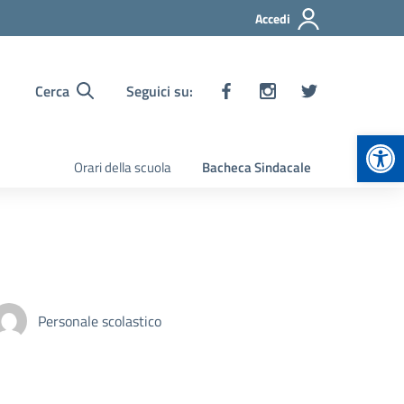
Accedi
Cerca
Seguici su:
Apr
Orari della scuola
Bacheca Sindacale
Personale scolastico