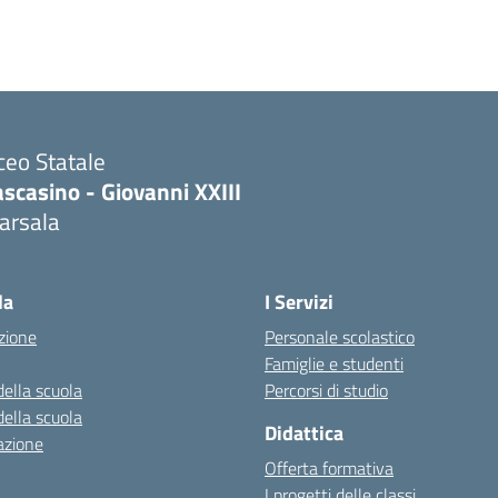
ceo Statale
scasino - Giovanni XXIII
arsala
Visita la pagina iniziale della scuola
la
I Servizi
zione
Personale scolastico
Famiglie e studenti
della scuola
Percorsi di studio
della scuola
Didattica
azione
Offerta formativa
I progetti delle classi