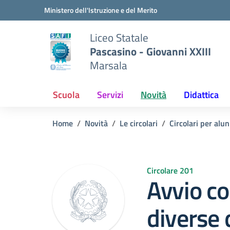
Vai ai contenuti
Vai al menu di navigazione
Vai al footer
Ministero dell'Istruzione e del Merito
Liceo Statale
Pascasino - Giovanni XXIII
Marsala
Scuola
Servizi
Novità
Didattica
Home
Novità
Le circolari
Circolari per alun
Circolare 201
Avvio co
diverse 