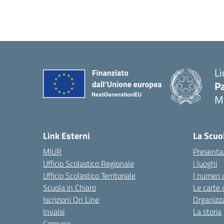
Li
Pa
M
— 
Link Esterni
La Scuo
MIUR
Presenta
Ufficio Scolastico Regionale
I luoghi
Ufficio Scolastico Territoriale
I numeri 
Scuola in Chiaro
Le carte 
Iscrizioni On Line
Organizz
Invalsi
La storia
Comune