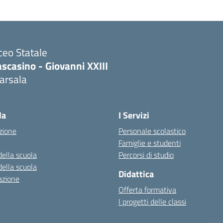
ceo Statale
scasino - Giovanni XXIII
arsala
Visita la pagina iniziale della scuola
la
I Servizi
zione
Personale scolastico
Famiglie e studenti
della scuola
Percorsi di studio
della scuola
Didattica
azione
Offerta formativa
I progetti delle classi