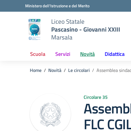
Vai ai contenuti
Vai al menu di navigazione
Vai al footer
Ministero dell'Istruzione e del Merito
Liceo Statale
Pascasino - Giovanni XXIII
Marsala
Scuola
Servizi
Novità
Didattica
Home
Novità
Le circolari
Assemblea sinda
Circolare 35
Assembl
FLC CGIL