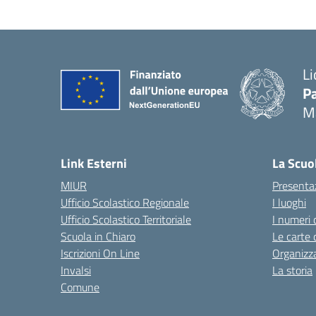
Li
Pa
M
— 
Link Esterni
La Scuo
MIUR
Presenta
Ufficio Scolastico Regionale
I luoghi
Ufficio Scolastico Territoriale
I numeri 
Scuola in Chiaro
Le carte 
Iscrizioni On Line
Organizz
Invalsi
La storia
Comune