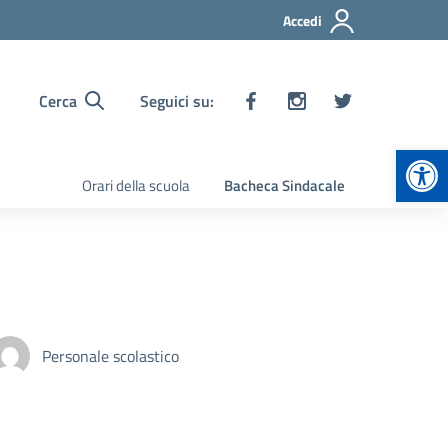
Accedi
Cerca
Seguici su:
Apr
Orari della scuola
Bacheca Sindacale
Personale scolastico