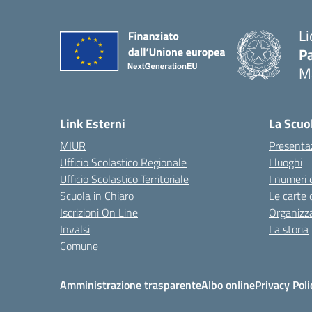
Li
Pa
M
— 
Link Esterni
La Scuo
MIUR
Presenta
Ufficio Scolastico Regionale
I luoghi
Ufficio Scolastico Territoriale
I numeri 
Scuola in Chiaro
Le carte 
Iscrizioni On Line
Organizz
Invalsi
La storia
Comune
Amministrazione trasparente
Albo online
Privacy Poli