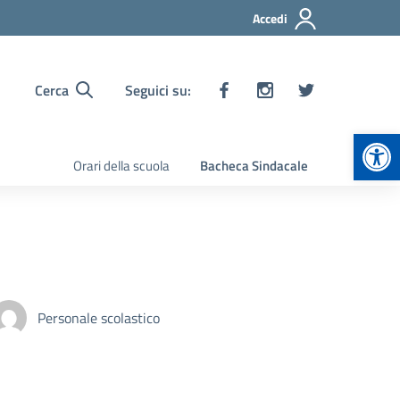
Accedi
Cerca
Seguici su:
Apr
Orari della scuola
Bacheca Sindacale
Personale scolastico