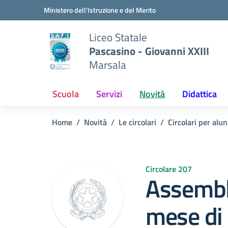
Vai ai contenuti
Vai al menu di navigazione
Vai al footer
Ministero dell'Istruzione e del Merito
Liceo Statale
Pascasino - Giovanni XXIII
Marsala
Scuola
Servizi
Novità
Didattica
Home
Novità
Le circolari
Circolari per alun
Circolare 207
Assemble
mese di