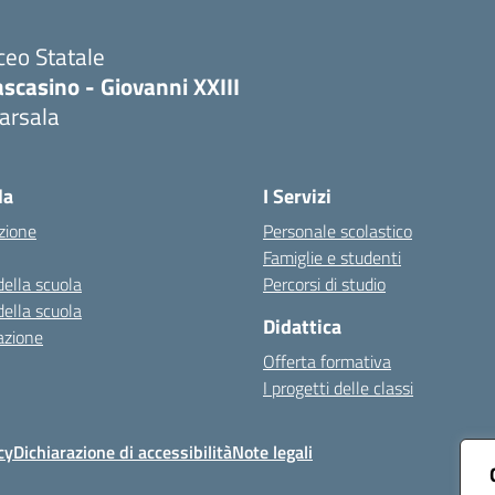
ceo Statale
scasino - Giovanni XXIII
arsala
Visita la pagina iniziale della scuola
la
I Servizi
zione
Personale scolastico
Famiglie e studenti
della scuola
Percorsi di studio
della scuola
Didattica
azione
Offerta formativa
I progetti delle classi
cy
Dichiarazione di accessibilità
Note legali