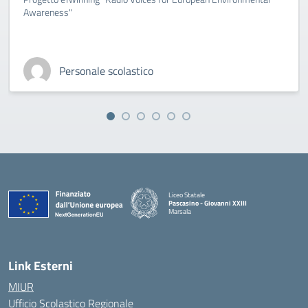
Awareness"
Personale scolastico
Liceo Statale
Pascasino - Giovanni XXIII
Marsala
— Visita la pagina iniziale della scuola
Link Esterni
MIUR
Ufficio Scolastico Regionale