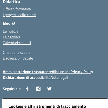
Didattica
Offerta formativa
I progetti delle classi
Novità
Le notizie
Le circolari
Calendario eventi
Orari della scuola
Bacheca Sindacale
Amministrazione trasparente
Albo online
Privacy Policy
Dichiarazione di accessibilità
Note legali
Seguici su:
Indirizzo:
Cookies e altri strumenti di tracciamento
Via Vaccari n.5 e Via Falcone n.20 - 91025 Marsala