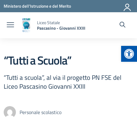
Vai ai contenuti
Vai al menu di navigazione
Vai al footer
Ministero dell'Istruzione e del Merito
Liceo Statale
Pascasino - Giovanni XXIII
Apr
“Tutti a Scuola”
“Tutti a scuola”, al via il progetto PN FSE del
Liceo Pascasino Giovanni XXIII
Personale scolastico