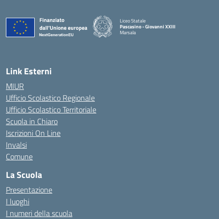
Liceo Statale
Pascasino - Giovanni XXIII
Marsala
— Visita la pagina iniziale della scuola
Link Esterni
MIUR
Ufficio Scolastico Regionale
Ufficio Scolastico Territoriale
Scuola in Chiaro
Iscrizioni On Line
Invalsi
Comune
La Scuola
Presentazione
I luoghi
I numeri della scuola