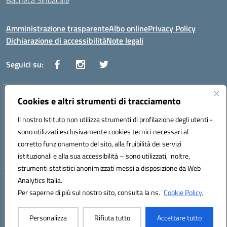
Bacheca Sindacale
Amministrazione trasparente
Albo online
Privacy Policy
Dichiarazione di accessibilità
Note legali
Seguici su:
Indirizzo:
Cookies e altri strumenti di tracciamento
Via Vaccari n.5 e Via Falcone n.20 - 91025 Marsala
Centralino:
09231928988
Email:
tppm03000q@istruzione.it
Il nostro Istituto non utilizza strumenti di profilazione degli utenti -
Posta elettronica certificata (PEC):
tppm03000q@pec.istruzione.it
sono utilizzati esclusivamente cookies tecnici necessari al
Codice fiscale: 82004490817
corretto funzionamento del sito, alla fruibilità dei servizi
Codice meccanografico:
TPPM03000Q
istituzionali e alla sua accessibilità – sono utilizzati, inoltre,
strumenti statistici anonimizzati messi a disposizione da Web
Analytics Italia.
Hosting & Powered by 3D Solution S.r.l.
Per saperne di più sul nostro sito, consulta la ns.
Cookie Policy.
Concept & Design by Designers Italia
Personalizza
Rifiuta tutto
Accettare tutto