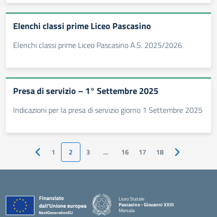
Elenchi classi prime Liceo Pascasino
Elenchi classi prime Liceo Pascasino A.S. 2025/2026
Presa di servizio – 1° Settembre 2025
Indicazioni per la presa di servizio giorno 1 Settembre 2025
1
2
3
…
16
17
18
Pagina precedente
Pagina succes
Liceo Statale
Pascasino - Giovanni XXIII
Marsala
— Visita la pagina iniziale della scuola