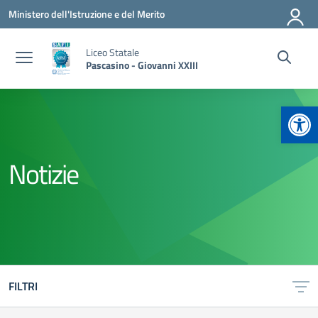
Vai ai contenuti
Vai al menu di navigazione
Vai al footer
Ministero dell'Istruzione e del Merito
Liceo Statale
Pascasino - Giovanni XXIII
Apr
Notizie
FILTRI