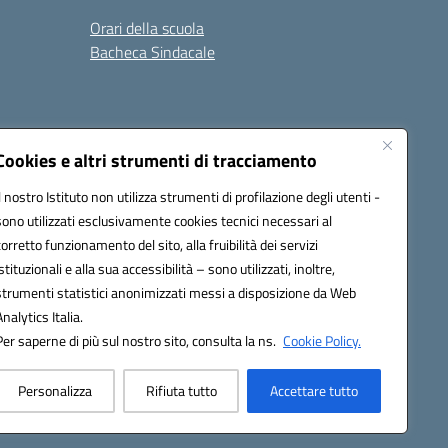
Orari della scuola
Bacheca Sindacale
Seguici su:
Cookies e altri strumenti di tracciamento
Il nostro Istituto non utilizza strumenti di profilazione degli utenti -
sono utilizzati esclusivamente cookies tecnici necessari al
03000q@pec.istruzione.it
corretto funzionamento del sito, alla fruibilità dei servizi
istituzionali e alla sua accessibilità – sono utilizzati, inoltre,
strumenti statistici anonimizzati messi a disposizione da Web
Analytics Italia.
Per saperne di più sul nostro sito, consulta la ns.
Cookie Policy.
Personalizza
Rifiuta tutto
Accettare tutto