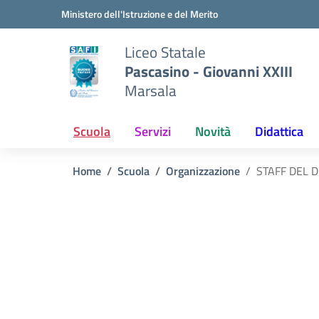
Vai ai contenuti
Vai al menu di navigazione
Vai al footer
Ministero dell'Istruzione e del Merito
Liceo Statale
Pascasino - Giovanni XXIII
Marsala
Scuola
Servizi
Novità
Didattica
Home
Scuola
Organizzazione
STAFF DEL D