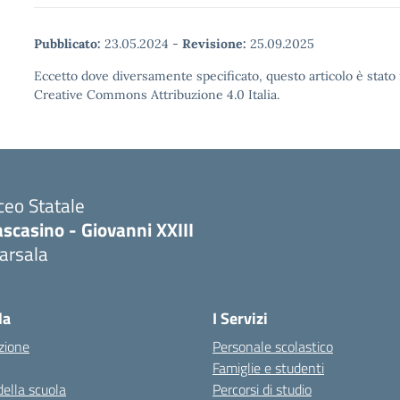
Pubblicato:
23.05.2024
-
Revisione:
25.09.2025
Eccetto dove diversamente specificato, questo articolo è stato 
Creative Commons Attribuzione 4.0 Italia.
ceo Statale
scasino - Giovanni XXIII
arsala
Visita la pagina iniziale della scuola
la
I Servizi
zione
Personale scolastico
Famiglie e studenti
della scuola
Percorsi di studio