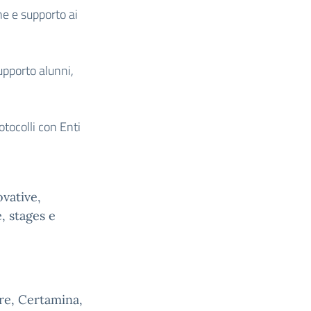
e e supporto ai
upporto alunni,
tocolli con Enti
vative,
, stages e
re, Certamina,