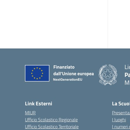
Li
Pa
M
— 
Link Esterni
La Scuo
MIUR
Presenta
Ufficio Scolastico Regionale
I luoghi
Ufficio Scolastico Territoriale
I numeri 