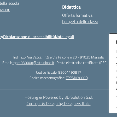
della scuola
Didattica
azione
Offerta formativa
I progetti delle classi
cy
Dichiarazione di accessibilità
Note legali
Indirizzo:
Via Vaccari n.5 e Via Falcone n.20 - 91025 Marsala
8
Email:
tppm03000q@istruzione.it
Posta elettronica certificata (PEC):
tppm
Codice fiscale: 82004490817
Codice meccanografico:
TPPM03000Q
Hosting & Powered by 3D Solution S.r.l.
Concept & Design by Designers Italia