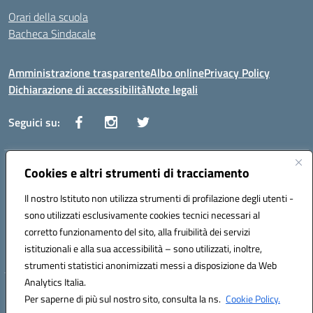
Orari della scuola
Bacheca Sindacale
Amministrazione trasparente
Albo online
Privacy Policy
Dichiarazione di accessibilità
Note legali
Seguici su:
Indirizzo:
Cookies e altri strumenti di tracciamento
Via Vaccari n.5 e Via Falcone n.20 - 91025 Marsala
Centralino:
09231928988
Email:
tppm03000q@istruzione.it
Il nostro Istituto non utilizza strumenti di profilazione degli utenti -
Posta elettronica certificata (PEC):
tppm03000q@pec.istruzione.it
sono utilizzati esclusivamente cookies tecnici necessari al
Codice fiscale: 82004490817
corretto funzionamento del sito, alla fruibilità dei servizi
Codice meccanografico:
TPPM03000Q
istituzionali e alla sua accessibilità – sono utilizzati, inoltre,
strumenti statistici anonimizzati messi a disposizione da Web
Analytics Italia.
Hosting & Powered by 3D Solution S.r.l.
Per saperne di più sul nostro sito, consulta la ns.
Cookie Policy.
Concept & Design by Designers Italia