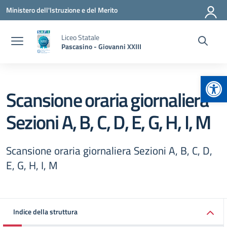
Vai ai contenuti
Vai al menu di navigazione
Vai al footer
Ministero dell'Istruzione e del Merito
Liceo Statale
Pascasino - Giovanni XXIII
Apr
Scansione oraria giornaliera
Sezioni A, B, C, D, E, G, H, I, M
Scansione oraria giornaliera Sezioni A, B, C, D,
E, G, H, I, M
Indice della struttura