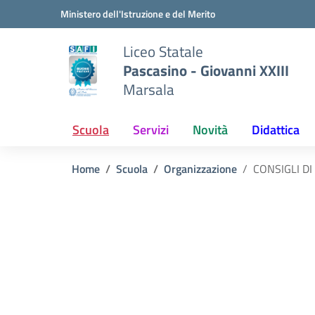
Vai ai contenuti
Vai al menu di navigazione
Vai al footer
Ministero dell'Istruzione e del Merito
Liceo Statale
Pascasino - Giovanni XXIII
Marsala
Scuola
Servizi
Novità
Didattica
Home
Scuola
Organizzazione
CONSIGLI DI