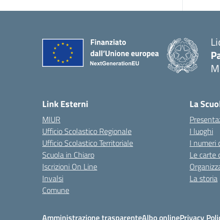
Li
Pa
M
— 
Link Esterni
La Scuo
MIUR
Presenta
Ufficio Scolastico Regionale
I luoghi
Ufficio Scolastico Territoriale
I numeri 
Scuola in Chiaro
Le carte 
Iscrizioni On Line
Organizz
Invalsi
La storia
Comune
Amministrazione trasparente
Albo online
Privacy Poli