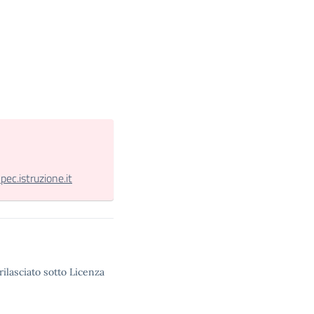
.istruzione.it
rilasciato sotto Licenza