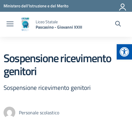
Vai ai contenuti
Vai al menu di navigazione
Vai al footer
Ministero dell'Istruzione e del Merito
Liceo Statale
Pascasino - Giovanni XXIII
Apr
Sospensione ricevimento
genitori
Sospensione ricevimento genitori
Personale scolastico