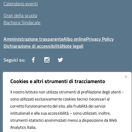
Calendario eventi
Orari della scuola
Bacheca Sindacale
Amministrazione trasparente
Albo online
Privacy Policy
Dichiarazione di accessibilità
Note legali
Seguici su:
Indirizzo:
Cookies e altri strumenti di tracciamento
Via Vaccari n.5 e Via Falcone n.20 - 91025 Marsala
Centralino:
09231928988
Email:
tppm03000q@istruzione.it
Il nostro Istituto non utilizza strumenti di profilazione degli utenti -
Posta elettronica certificata (PEC):
tppm03000q@pec.istruzione.it
sono utilizzati esclusivamente cookies tecnici necessari al
Codice fiscale: 82004490817
corretto funzionamento del sito, alla fruibilità dei servizi
Codice meccanografico:
TPPM03000Q
istituzionali e alla sua accessibilità – sono utilizzati, inoltre,
strumenti statistici anonimizzati messi a disposizione da Web
Analytics Italia.
Hosting & Powered by 3D Solution S.r.l.