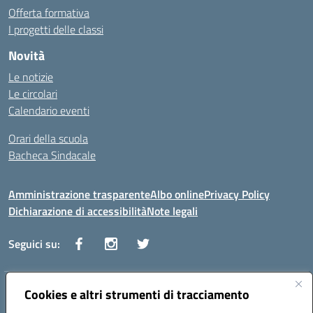
Offerta formativa
I progetti delle classi
Novità
Le notizie
Le circolari
Calendario eventi
Orari della scuola
Bacheca Sindacale
Amministrazione trasparente
Albo online
Privacy Policy
Dichiarazione di accessibilità
Note legali
Seguici su:
Indirizzo:
Cookies e altri strumenti di tracciamento
Via Vaccari n.5 e Via Falcone n.20 - 91025 Marsala
Centralino:
09231928988
Email:
tppm03000q@istruzione.it