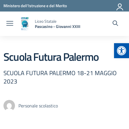
Vai ai contenuti
Vai al menu di navigazione
Vai al footer
Ministero dell'Istruzione e del Merito
Liceo Statale
Pascasino - Giovanni XXIII
Apr
Scuola Futura Palermo
SCUOLA FUTURA PALERMO 18-21 MAGGIO
2023
Personale scolastico