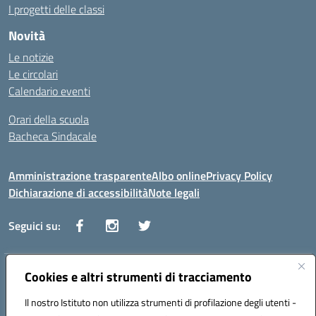
I progetti delle classi
Novità
Le notizie
Le circolari
Calendario eventi
Orari della scuola
Bacheca Sindacale
Amministrazione trasparente
Albo online
Privacy Policy
Dichiarazione di accessibilità
Note legali
Seguici su:
Indirizzo:
Cookies e altri strumenti di tracciamento
Via Vaccari n.5 e Via Falcone n.20 - 91025 Marsala
Centralino:
09231928988
Email:
tppm03000q@istruzione.it
Il nostro Istituto non utilizza strumenti di profilazione degli utenti -
Posta elettronica certificata (PEC):
tppm03000q@pec.istruzione.it