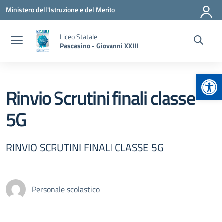
Vai ai contenuti
Vai al menu di navigazione
Vai al footer
Ministero dell'Istruzione e del Merito
Liceo Statale
Pascasino - Giovanni XXIII
Apr
Rinvio Scrutini finali classe
5G
RINVIO SCRUTINI FINALI CLASSE 5G
Personale scolastico