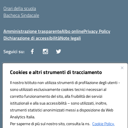
Orari della scuola
Bacheca Sindacale
Amministrazione trasparente
Albo online
Privacy Policy
Dichiarazione di accessibilità
Note legali
Seguici su:
Indirizzo:
Cookies e altri strumenti di tracciamento
Via Vaccari n.5 e Via Falcone n.20 - 91025 Marsala
Centralino:
09231928988
Email:
tppm03000q@istruzione.it
Il nostro Istituto non utilizza strumenti di profilazione degli utenti -
Posta elettronica certificata (PEC):
tppm03000q@pec.istruzione.it
sono utilizzati esclusivamente cookies tecnici necessari al
Codice fiscale: 82004490817
corretto funzionamento del sito, alla fruibilità dei servizi
Codice meccanografico:
TPPM03000Q
istituzionali e alla sua accessibilità – sono utilizzati, inoltre,
strumenti statistici anonimizzati messi a disposizione da Web
Analytics Italia.
Hosting & Powered by 3D Solution S.r.l.
Per saperne di più sul nostro sito, consulta la ns.
Cookie Policy.