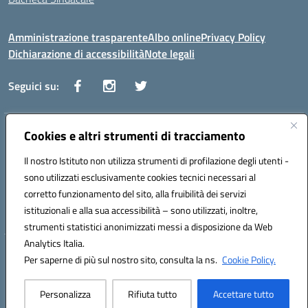
Amministrazione trasparente
Albo online
Privacy Policy
Dichiarazione di accessibilità
Note legali
Seguici su:
Indirizzo:
Cookies e altri strumenti di tracciamento
Via Vaccari n.5 e Via Falcone n.20 - 91025 Marsala
Centralino:
09231928988
Email:
tppm03000q@istruzione.it
Il nostro Istituto non utilizza strumenti di profilazione degli utenti -
Posta elettronica certificata (PEC):
tppm03000q@pec.istruzione.it
sono utilizzati esclusivamente cookies tecnici necessari al
Codice fiscale: 82004490817
corretto funzionamento del sito, alla fruibilità dei servizi
Codice meccanografico:
TPPM03000Q
istituzionali e alla sua accessibilità – sono utilizzati, inoltre,
strumenti statistici anonimizzati messi a disposizione da Web
Analytics Italia.
Hosting & Powered by 3D Solution S.r.l.
Per saperne di più sul nostro sito, consulta la ns.
Cookie Policy.
Concept & Design by Designers Italia
Personalizza
Rifiuta tutto
Accettare tutto