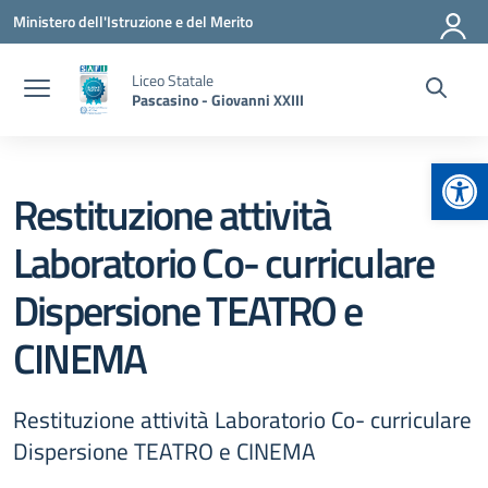
Vai ai contenuti
Vai al menu di navigazione
Vai al footer
Ministero dell'Istruzione e del Merito
Liceo Statale
Pascasino - Giovanni XXIII
Apr
Restituzione attività
Laboratorio Co- curriculare
Dispersione TEATRO e
CINEMA
Restituzione attività Laboratorio Co- curriculare
Dispersione TEATRO e CINEMA