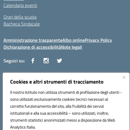
Calendario eventi
Orari della scuola
Bacheca Sindacale
Amministrazione trasparente
Albo online
Privacy Policy
Dichiarazione di accessibilità
Note legali
Seguici su:
Indirizzo:
Cookies e altri strumenti di tracciamento
Via Vaccari n.5 e Via Falcone n.20 - 91025 Marsala
Centralino:
09231928988
Email:
tppm03000q@istruzione.it
Il nostro Istituto non utilizza strumenti di profilazione degli utenti -
Posta elettronica certificata (PEC):
tppm03000q@pec.istruzione.it
sono utilizzati esclusivamente cookies tecnici necessari al
Codice fiscale: 82004490817
corretto funzionamento del sito, alla fruibilità dei servizi
Codice meccanografico:
TPPM03000Q
istituzionali e alla sua accessibilità – sono utilizzati, inoltre,
strumenti statistici anonimizzati messi a disposizione da Web
Analytics Italia.