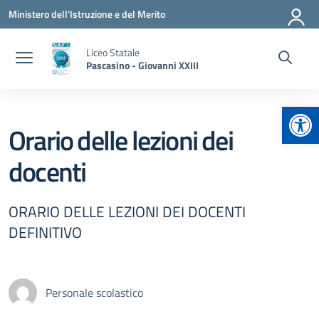
Vai ai contenuti
Vai al menu di navigazione
Vai al footer
Ministero dell'Istruzione e del Merito
Liceo Statale
Pascasino - Giovanni XXIII
Apr
Orario delle lezioni dei
docenti
ORARIO DELLE LEZIONI DEI DOCENTI
DEFINITIVO
Personale scolastico